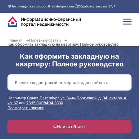
Тех. поддержка:
support@reestergos.com
Обработка заказов 24/7
Информационно-сервисный
портал недвижимости
Главная
Полезные статьи
Как оформить закладную на квартиру: Полное руководство
Как оформить закладную на
квартиру: Полное руководство
Например
Санкт-Петербург, ул. Зины Портновой, д. 34, литера. А,
кв. 67
или
78:15:0008404:3330
Посмотреть пример
Найти объект