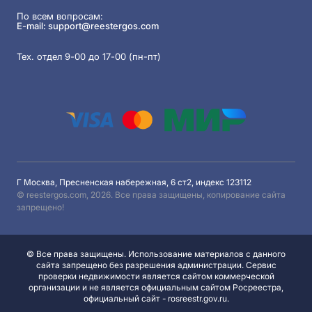
По всем вопросам:
E-mail:
support@reestergos.com
Тех. отдел 9-00 до 17-00 (пн-пт)
Г Москва, Пресненская набережная, 6 ст2, индекс 123112
© reestergos.com, 2026. Все права защищены, копирование сайта
запрещено!
© Все права защищены. Использование материалов с данного
сайта запрещено без разрешения администрации. Сервис
проверки недвижимости является сайтом коммерческой
организации и не является официальным сайтом Росреестра,
официальный сайт - rosreestr.gov.ru.