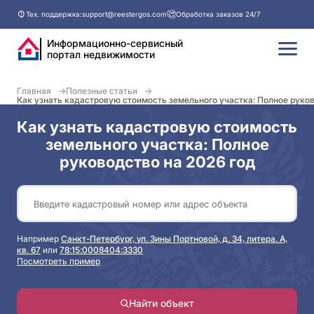
Тех. поддержка:
support@reestergos.com
Обработка заказов 24/7
Информационно-сервисный
портал недвижимости
Главная
Полезные статьи
Как узнать кадастровую стоимость земельного участка: Полное руков
Как узнать кадастровую стоимость
земельного участка: Полное
руководство на 2026 год
Например
Санкт-Петербург, ул. Зины Портновой, д. 34, литера. А,
кв. 67
или
78:15:0008404:3330
Посмотреть пример
Найти объект