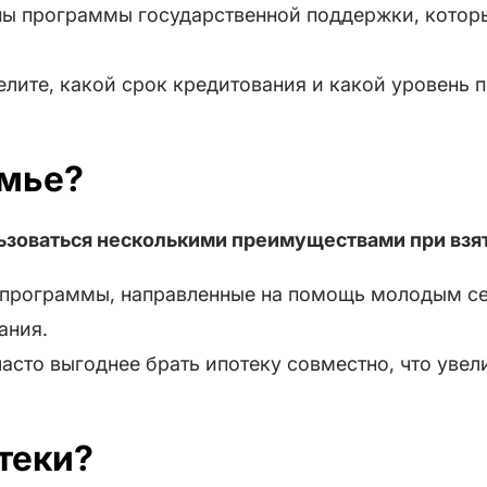
ны программы государственной поддержки, котор
елите, какой срок кредитования и какой уровень 
емье?
льзоваться несколькими преимуществами при взя
т программы, направленные на помощь молодым с
ания.
асто выгоднее брать ипотеку совместно, что уве
теки?